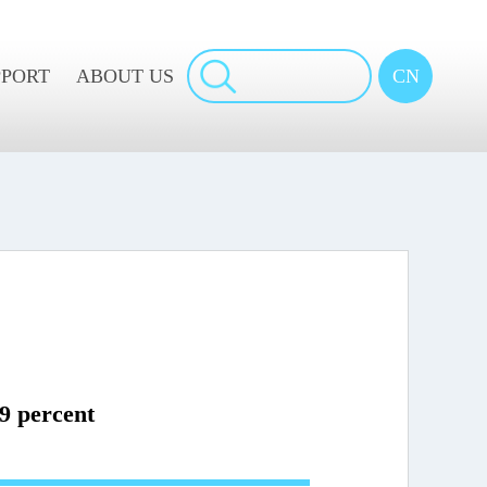
PPORT
ABOUT US
CN
9 percent