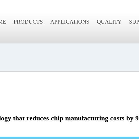
ME
PRODUCTS
APPLICATIONS
QUALITY
SU
logy that reduces chip manufacturing costs by 9