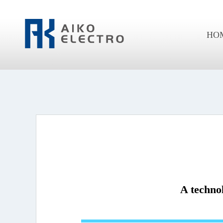
HO
A techno